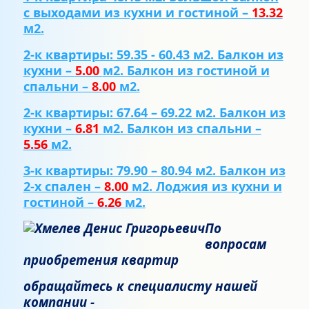
с выходами из кухни и гостиной –
13.32
м2.
2-к квартиры: 59.35 - 60.43 м2. Балкон из
кухни –
5.00
м2. Балкон из гостиной и
спальни –
8.00
м2.
2-к квартиры: 67.64 – 69.22 м2. Балкон из
кухни –
6.81
м2. Балкон из спальни –
5.56
м2.
3-к квартиры: 79.90 – 80.94 м2. Балкон из
2-х спален –
8.00
м2. Лоджия из кухни и
гостиной –
6.26
м2.
По
вопросам
приобретения квартир
обращайтесь к специалисту нашей
компании -