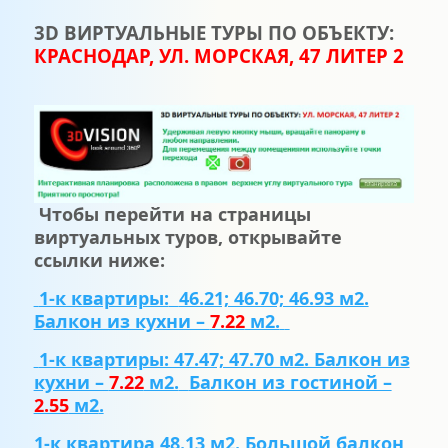
3
D
ВИРТУАЛЬНЫЕ ТУРЫ ПО ОБЪЕКТУ:
КРАСНОДАР, УЛ. МОРСКАЯ, 47 ЛИТЕР 2
Чтобы перейти на страницы
виртуальных туров, открывайте
ссылки ниже:
1-к квартиры:
46.21; 46.70; 46.93 м2.
Балкон из кухни –
7.22
м2.
1-к квартиры: 47.47; 47.70 м2. Балкон из
кухни –
7.22
м2.
Балкон из гостиной –
2.55
м2
.
1-к квартира 48.13 м2. Большой балкон