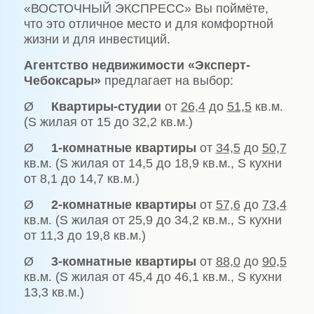
«ВОСТОЧНЫЙ ЭКСПРЕСС» Вы поймёте,
что это отличное место и для комфортной
жизни и для инвестиций.
Агентство недвижимости «Эксперт-
Чебоксары»
предлагает на выбор:
Ø
Квартиры-студии
от
26,4
до
51,5
кв.м.
(S жилая от 15 до 32,2 кв.м.)
Ø
1-комнатные квартиры
от
34,5
до
50,7
кв.м. (S жилая от 14,5 до 18,9 кв.м., S кухни
от 8,1 до 14,7 кв.м.)
Ø
2-комнатные квартиры
от
57,6
до
73,4
кв.м. (S жилая от 25,9 до 34,2 кв.м., S кухни
от 11,3 до 19,8 кв.м.)
Ø
3-комнатные квартиры
от
88,0
до
90,5
кв.м. (S жилая от 45,4 до 46,1 кв.м., S кухни
13,3 кв.м.)