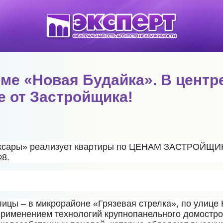
ме «Новая Будайка». В центр
 от Застройщика!
оксары» реализует квартиры по ЦЕНАМ ЗАСТРОЙЩИК
№8.
лицы – в микрорайоне «Грязевая стрелка», по улице
применением технологий крупнопанельного домостро