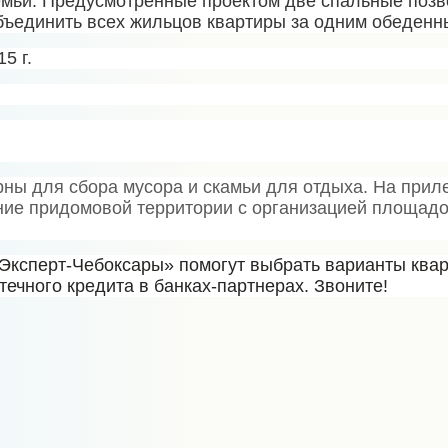
мьи. Предусмотренные проектом две спальные позв
бъединить всех жильцов квартиры за одним обеденн
5 г.
рны для сбора мусора и скамьи для отдыха. На при
ние придомовой территории с организацией площадо
Эксперт-Чебоксары» помогут выбрать варианты квар
ечного кредита в банках-партнерах. Звоните!