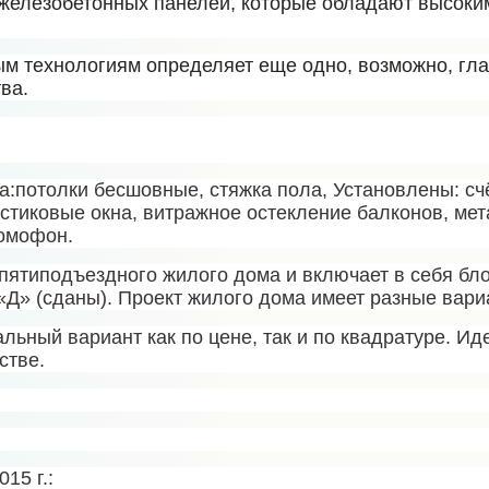
железобетонных панелей, которые обладают высоки
м технологиям определяет еще одно, возможно, гла
ва.
а:
потолки бесшовные, стяжка пола, Установлены: счё
астиковые окна, витражное остекление балконов, ме
домофон.
пятиподъездного жилого дома и включает в себя бло
», «Д» (сданы). Проект жилого дома имеет разные вар
ьный вариант как по цене, так и по квадратуре. Иде
стве.
15 г.: