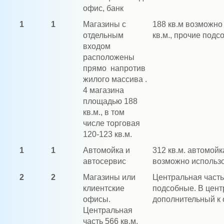
офис, банк
1
1
Магазины с
188 кв.м возможно 
отдельным
кв.м., прочие под
входом
расположены
прямо напротив
жилого массива .
4 магазина
площадью 188
кв.м., в том
числе торговая
120-123 кв.м.
1
1
Автомойка и
312 кв.м. автомойк
автосервис
возможно использ
2
2
Магазины или
Центральная часть
клиентские
подсобные. В цент
офисы.
дополнительный к 
Центральная
часть 566 кв.м.