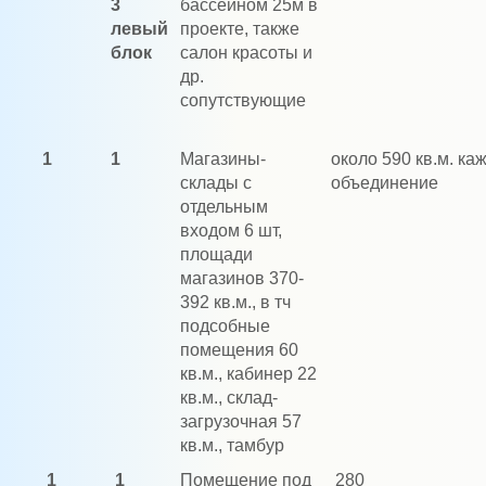
3
бассейном 25м в
левый
проекте, также
блок
салон красоты и
др.
сопутствующие
1
1
Магазины-
около 590 кв.м. ка
склады с
объединение
отдельным
входом 6 шт,
площади
магазинов 370-
392 кв.м., в тч
подсобные
помещения 60
кв.м., кабинер 22
кв.м., склад-
загрузочная 57
кв.м., тамбур
1
1
Помещение под
280