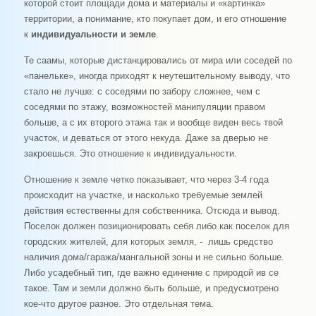
которой стоит площади дома и материалы и «картинка»
территории, а понимание, кто покупает дом, и его отношение
к
индивидуальности и земле
.
Те саамы, которые дистанцировались от мира или соседей по
«панельке», иногда приходят к неутешительному выводу, что
стало не лучше: с соседями по забору сложнее, чем с
соседями по этажу, возможностей манипуляции правом
больше, а с их второго этажа так и вообще виден весь твой
участок, и деваться от этого некуда. Даже за дверью не
закроешься. Это отношение к индивидуальности.
Отношение к земле четко показывает, что через 3-4 года
происходит на участке, и насколько требуемые землей
действия естественны для собственника. Отсюда и вывод.
Поселок должен позиционировать себя либо как поселок для
городских жителей, для которых земля, - лишь средство
наличия дома/гаража/мангальной зоны и не сильно больше.
Либо усадебный тип, где важно единение с природой ив се
такое. Там и земли должно быть больше, и предусмотрено
кое-что другое разное. Это отдельная тема.