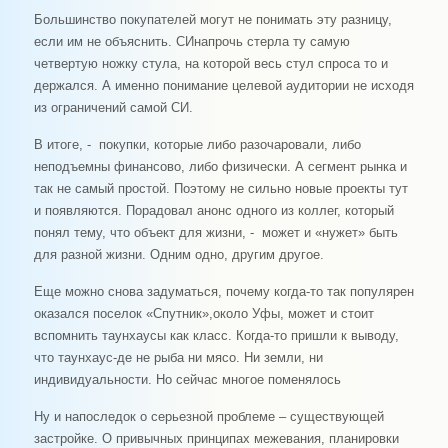
Большинство покупателей могут не понимать эту разницу,
если им не объяснить. СИнапрочь стерла ту самую
четвертую ножку стула, на которой весь стул спроса то и
держался. А именно понимание целевой аудитории не исходя
из ограничений самой СИ.
В итоге, - покупки, которые либо разочаровали, либо
неподъемны финансово, либо физически. А сегмент рынка и
так не самый простой. Поэтому не сильно новые проекты тут
и появляются. Порадовал анонс одного из коллег, который
понял тему, что объект для жизни, - может и «нужет» быть
для разной жизни. Одним одно, другим другое.
Еще можно снова задуматься, почему когда-то так популярен
оказался поселок «Спутник»,около Уфы, может и стоит
вспомнить таунхаусы как класс. Когда-то пришли к выводу,
что таунхаус-де не рыба ни мясо. Ни земли, ни
индивидуальности. Но сейчас многое поменялось
Ну и напоследок о серьезной проблеме – существующей
застройке. О привычных принципах межевания, планировки