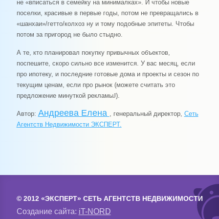
не «вписаться в семейку на минималках». И чтобы новые
поселки, красивые в первые годы, потом не превращались в
«шанхаи»/гетто/колхоз ну и тому подобные эпитеты. Чтобы
потом за пригород не было стыдно.
А те, кто планировал покупку привычных объектов,
поспешите, скоро сильно все изменится. У вас месяц, если
про ипотеку, и последние готовые дома и проекты и сезон по
текущим ценам, если про рынок (можете считать это
предложение минуткой рекламы
J
).
Андреева Елена
Автор:
,
генеральный директор,
Сеть
Агентств Недвижимости ЭКСПЕРТ.
© 2012 «ЭКСПЕРТ» СЕТЬ АГЕНТСТВ НЕДВИЖИМОСТИ
Создание сайта:
iT-NORD