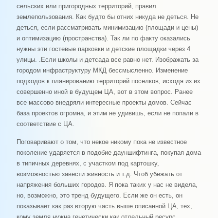
сельских или пригородных территорий, правил
землепользования. Как будто бы отних никуда не деться. Не
деться, если рассматривать минимизацию (площади и цены)
и оптимизацию (пространства). Так ли по факту оказались
нужны эти гостевые парковки и детские площадки через 4
улицы. .Если школы и детсада все равно нет. Изображать за
городом инфраструктуру МКД бессмысленно. Изменение
подходов к планированию территорий поселков, исходя из их
совершенно иной в будущем ЦА, вот в этом вопрос. Ранее
все массово внедряли интересные проекты домов. Сейчас
база проектов огромна, и этим не удивишь, если не попали в
соответствие с ЦА.
Поговаривают о том, что некое никому пока не известное
поколение ударяется в подобие дауншифтинга, покупая дома
в типичных деревнях, с участком под картошку,
возможностью завести живность и т.д. Чтоб убежать от
напряжения больших городов. Я пока таких у нас не видела,
но, возможно, это тренд будущего. Если же он есть, он
показывает как раз вторую часть выше описанной ЦА, тех,
кому земля нужна генетически как отдельный ресурс.