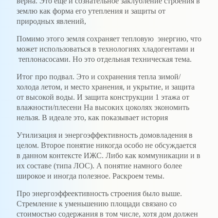
верна. Это еще и сознательное заклубление строения в
землю как форма его утепления и защиты от
природных явлений,
Помимо этого земля сохраняет тепловую энергию, что
может использоваться в технологиях хладогентами и
теплонасосами. Но это отдельная техническая тема.
Итог про подвал. Это и сохранения тепла зимой/
холода летом, и место хранения, и укрытие, и защита
от высокой воды. И защита конструкции 1 этажа от
влажности/плесени На высоких цоколях экономить
нельзя. В идеале это, как показывает история
Утилизация и энергоэффективность домовладения в
целом. Второе понятие никогда особо не обсуждается
в данном контексте ИЖС. Либо как коммуникации и в
их составе (типа ЛОС). А понятие намного более
широкое и иногда полезное. Раскроем темы.
Про энергоэффеективность строения было выше.
Стремление к уменьшению площади связано со
стоимостью содержания в том числе, хотя дом должен