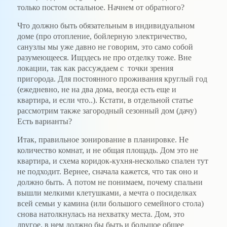
только постом остальное. Начнем от обратного?
Что должно быть обязательным в индивидуальном
доме (про отопление, бойлерную электричество,
санузлы мы уже давно не говорим, это само собой
разумеющееся. Ищздесь не про отделку тоже. Вне
локации, так как рассуждаем с точки зрения
пригорода. Для постоянного проживания круглый год
(ежедневно, не на два дома, веогда есть еще и
квартира, и если что..). Кстати, в отдельной статье
рассмотрим также загородный сезонный дом (дачу)
Есть варианты?
Итак, правильное зонирование в планировке. Не
количество комнат, и не общая площадь. Дом это не
квартира, и схема коридок-кухня-несколько спален тут
не подходит. Вернее, сначала кажется, что так оно и
должно быть. А потом не понимаем, почему спальни
вышли мелкими клетушками, а мечта о посиделках
всей семьи у камина (или большого семейного стола)
снова натолкнулась на нехватку места. Дом, это
другое, в нем должно бы быть и большое общее