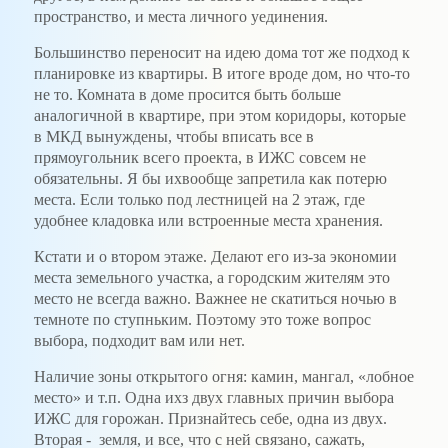
пространство, и места личного уединения.
Большинство переносит на идею дома тот же подход к
планировке из квартиры. В итоге вроде дом, но что-то
не то. Комната в доме просится быть больше
аналогичной в квартире, при этом коридоры, которые
в МКД вынуждены, чтобы вписать все в
прямоугольник всего проекта, в ИЖС совсем не
обязательны. Я бы ихвообще запретила как потерю
места. Если только под лестницей на 2 этаж, где
удобнее кладовка или встроенные места хранения.
Кстати и о втором этаже. Делают его из-за экономии
места земельного участка, а городским жителям это
место не всегда важно. Важнее не скатиться ночью в
темноте по ступньким. Поэтому это тоже вопрос
выбора, подходит вам или нет.
Наличие зоны открытого огня: камин, мангал, «лобное
место» и т.п. Одна ихз двух главных причин выбора
ИЖС для горожан. Признайтесь себе, одна из двух.
Вторая - земля, и все, что с ней связано, сажать,