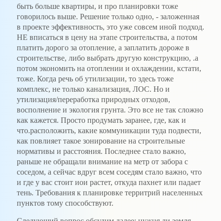
быть больше квартиры, и про планировки тоже
говорилось выше. Решение только одно, - заложенная
в проекте эффективность, это уже совсем иной подход.
НЕ вписаться в цену на этапе строительства, а потом
платить дорого за отопление, а заплатить дороже в
строительстве, либо выбрать другую конструкцию, .а
потом экономить на отоплении и охлаждении, кстати,
тоже. Когда речь об утилизации, то здесь тоже
комплекс, не только канализация, ЛОС. Но и
утилизация/переработка природных отходов,
восполнение и экология грунта. Это все не так сложно
как кажется. Просто продумать заранее, где, как и
что.расположить, какие коммуникации туда подвести,
как повлияет такое зонирование на строительные
нормативы и расстояния. Последнее стало важно,
раньше не обращали внимание на метр от забора с
соседом, а сейчас вдруг всем соседям стало важно, что
и где у вас стоит иои растет, откуда пахнет или падает
тень. Требования к планировке территрий населенных
пунктов тому способствуют.
Следующий вопрос обсудим далее: нужня ли земля