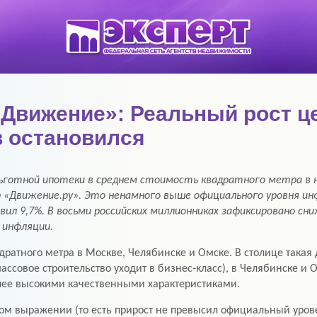
«Движение»: Реальный рост ц
 остановился
ьготной ипотеки в среднем стоимость квадратного метра в н
р «Движение.ру». Это ненамного выше официального уровня и
тавил 9,7%. В восьми российских миллионниках зафиксировано 
 инфляции.
дратного метра в Москве, Челябинске и Омске. В столице така
ассовое строительство уходит в бизнес-класс), в Челябинске 
олее высокими качественными характеристиками.
ном выражении (то есть прирост не превысил официальный уров