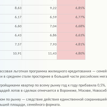
8,63
9,22
6,85%
6,17
6,59
6,77%
6,60
7,04
6,68%
6,43
6,86
6,63%
7,57
7,93
4,81%
10,91
11,43
4,80%
массовая льготная программа жилищного кредитования — семей
 в среднем стали просторнее в большей части российских мег
ойщиками квартир по всему рынку год к году прибавила 0,5%, 
дей лотов в сделках отмечается в Воронеже, Москве, Новосиб
ом по рынку — следствие действия единственной сохранившей
большей площади, семейного формата.