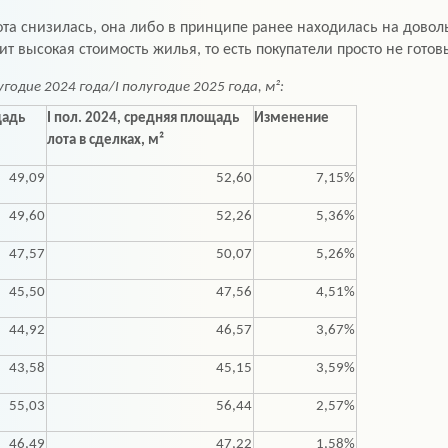
ота снизилась, она либо в принципе ранее находилась на дово
авит высокая стоимость жилья, то есть покупатели просто не го
годие 2024 года/I полугодие 2025 года, м²:
щадь
I пол. 2024, средняя площадь
Изменение
лота в сделках, м²
49,09
52,60
7,15%
49,60
52,26
5,36%
47,57
50,07
5,26%
45,50
47,56
4,51%
44,92
46,57
3,67%
43,58
45,15
3,59%
55,03
56,44
2,57%
46,49
47,22
1,58%