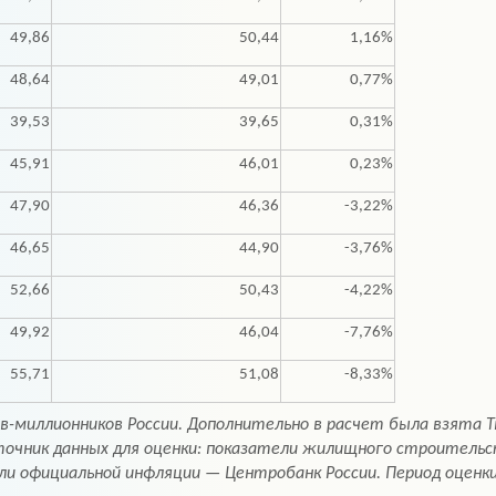
49,86
50,44
1,16%
48,64
49,01
0,77%
39,53
39,65
0,31%
45,91
46,01
0,23%
47,90
46,36
-3,22%
46,65
44,90
-3,76%
52,66
50,43
-4,22%
49,92
46,04
-7,76%
55,71
51,08
-8,33%
-миллионников России. Дополнительно в расчет была взята Тю
точник данных для оценки: показатели жилищного строитель
официальной инфляции — Центробанк России. Период оценки: п