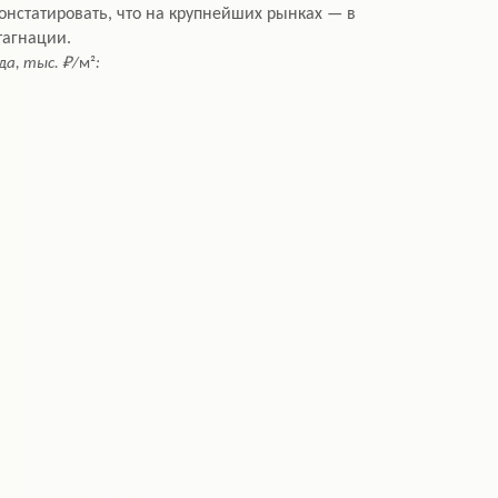
онстатировать, что на крупнейших рынках — в
тагнации.
а, тыс. ₽/
м²
: