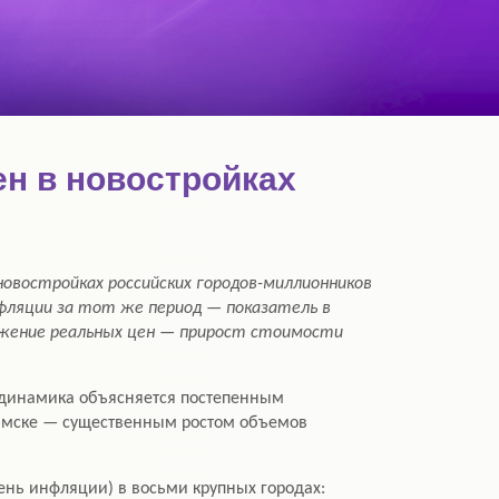
ен в новостройках
овостройках российских городов-миллионников
нфляции за тот же период — показатель в
снижение реальных цен — прирост стоимости
я динамика объясняется постепенным
и Омске — существенным ростом объемов
ень инфляции) в восьми крупных городах: