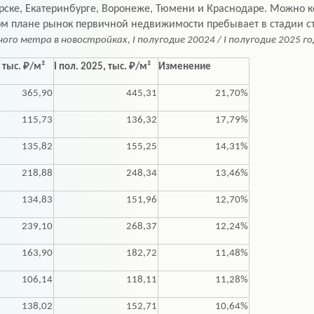
рске, Екатеринбурге, Воронеже, Тюмени и Краснодаре. Можно к
ом плане рынок первичной недвижимости пребывает в стадии с
 метра в новостройках, I полугодие 20024 / I полугодие 2025 год
, тыс. ₽/м²
I пол. 2025, тыс. ₽/м²
Изменение
365,90
445,31
21,70%
115,73
136,32
17,79%
135,82
155,25
14,31%
218,88
248,34
13,46%
134,83
151,96
12,70%
239,10
268,37
12,24%
163,90
182,72
11,48%
106,14
118,11
11,28%
138,02
152,71
10,64%