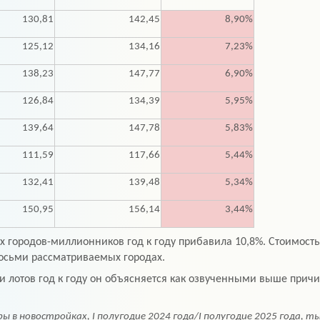
130,81
142,45
8,90%
125,12
134,16
7,23%
138,23
147,77
6,90%
126,84
134,39
5,95%
139,64
147,78
5,83%
111,59
117,66
5,44%
132,41
139,48
5,34%
150,95
156,14
3,44%
ах городов-миллионников год к году прибавила 10,8%. Стоимост
осьми рассматриваемых городах.
и лотов год к году он объясняется как озвученными выше прич
в новостройках, I полугодие 2024 года/I полугодие 2025 года, ты