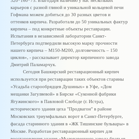
320*160*75. Благодаря наличию у нас нескольких
карьеров с разной глиной и уникальной кольцевой печи
Гофмана можем добиться до 30 разных цветов и
оттенков кирпича. Разработали до 50 уникальных фактур
кирпича – под конкретные объекты реставрации.
Испытания в независимой лаборатории Санкт-
Петербурга подтвердили высокую марку прочности
нашего кирпича – М150-М200, долговечность – 150
циклов», - рассказывает директор кирпичного завода
Дмитрий Паламарчук.
Сегодня Башкирский реставрационный кирпич
используется при реставрации таких объектов старины
«Усадьба старообрядцев Душиных» в Уфе, «Дом
мещанки Загуляевой» в Бирске «Суконной фабрики
Ягужинского» в Павловой Слободе (г. Истра),
исторического здания цеха "Продвагон" в районе
Московских триумфальных ворот в Санкт-Петербурге,
фасада старинного здания в «ЖК Тишинские бульвары» в
Москве. Разработан реставрационный кирпич для
восстановления здания «Мыловаренного завода братьев