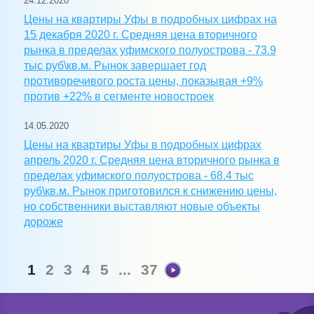
24.12.2020
Цены на квартиры Уфы в подробных цифрах на
15 декабря 2020 г. Средняя цена вторичного
рынка в пределах уфимского полуострова - 73.9
тыс руб\кв.м. Рынок завершает год
противоречивого роста цены, показывая +9%
против +22% в сегменте новостроек
14.05.2020
Цены на квартиры Уфы в подробных цифрах
апрель 2020 г. Средняя цена вторичного рынка в
пределах уфимского полуострова - 68.4 тыс
руб\кв.м. Рынок приготовился к снижению цены,
но собственники выставляют новые объекты
дороже
1
2
3
4
5
...
37