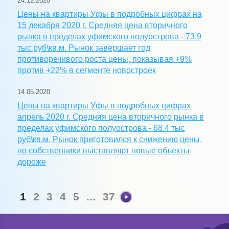
24.12.2020
Цены на квартиры Уфы в подробных цифрах на
15 декабря 2020 г. Средняя цена вторичного
рынка в пределах уфимского полуострова - 73.9
тыс руб\кв.м. Рынок завершает год
противоречивого роста цены, показывая +9%
против +22% в сегменте новостроек
14.05.2020
Цены на квартиры Уфы в подробных цифрах
апрель 2020 г. Средняя цена вторичного рынка в
пределах уфимского полуострова - 68.4 тыс
руб\кв.м. Рынок приготовился к снижению цены,
но собственники выставляют новые объекты
дороже
1
2
3
4
5
...
37